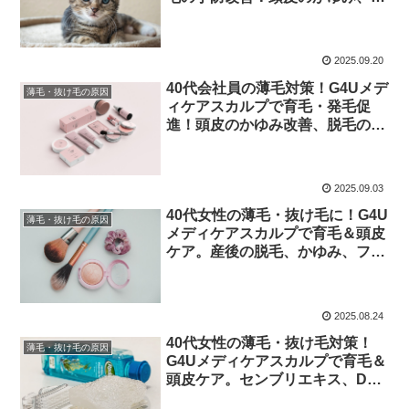
毛予防、発毛促進、センブリエキ
ス、Dパントテニルアルコール、
グリチルリチン酸ジカリウムで健
2025.09.20
やかな頭皮へ
40代会社員の薄毛対策！G4Uメデ
薄毛・抜け毛の原因
ィケアスカルプで育毛・発毛促
進！頭皮のかゆみ改善、脱毛の予
防、ふけの改善、センブリエキ
ス、Dパントテニルアルコール、
グリチルリチン酸ジカリウムで薄
2025.09.03
毛の予防・改善
40代女性の薄毛・抜け毛に！G4U
薄毛・抜け毛の原因
メディケアスカルプで育毛＆頭皮
ケア。産後の脱毛、かゆみ、フケ
改善、発毛促進、センブリエキス
で予防・改善
2025.08.24
40代女性の薄毛・抜け毛対策！
薄毛・抜け毛の原因
G4Uメディケアスカルプで育毛＆
頭皮ケア。センブリエキス、Dパ
ントテニルアルコール、グリチル