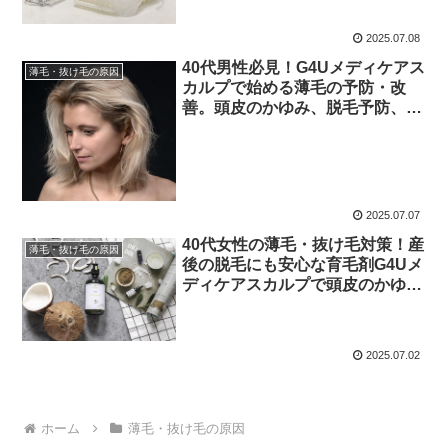
リチン酸ジカリウム配合で、発毛
促進、脱毛の予防、頭皮のかゆみ
2025.07.08
改善、ふけ・産後の脱毛も改善！
40代男性必見！G4Uメディケアス
薄毛・抜け毛の原因
カルプで始める薄毛の予防・改
善。頭皮のかゆみ、脱毛予防、発
毛促進に。センブリエキス、Dパ
ントテニルアルコール、グリチル
リチン酸ジカリウムの力で育毛を
促進！
2025.07.07
40代女性の薄毛・抜け毛対策！産
薄毛・抜け毛の原因
後の脱毛にも安心な育毛剤G4Uメ
ディケアスカルプで頭皮のかゆみ
を改善！発毛促進、薄毛の予防・
改善、センブリエキスで育毛ケア
2025.07.02
ホーム
薄毛・抜け毛の原因