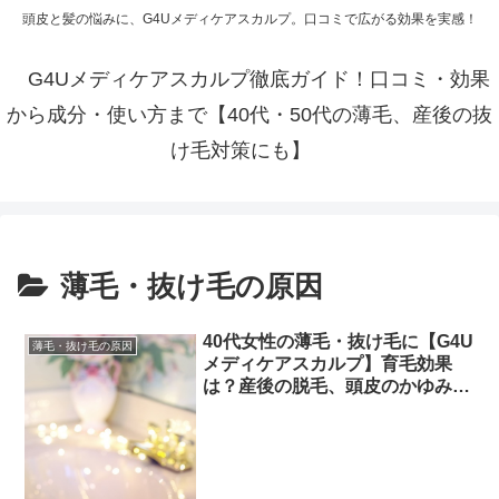
頭皮と髪の悩みに、G4Uメディケアスカルプ。口コミで広がる効果を実感！
G4Uメディケアスカルプ徹底ガイド！口コミ・効果
から成分・使い方まで【40代・50代の薄毛、産後の抜
け毛対策にも】
薄毛・抜け毛の原因
40代女性の薄毛・抜け毛に【G4U
薄毛・抜け毛の原因
メディケアスカルプ】育毛効果
は？産後の脱毛、頭皮のかゆみ改
善、薄毛の予防・改善に。センブ
リエキス、Dパントテニルアルコ
ール、グリチルリチン酸ジカリウ
ム配合で発毛促進・養毛！