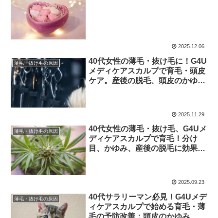
2025.12.06
40代女性の薄毛・抜け毛に！G4U
薄毛・抜け毛の原因
メディケアスカルプで育毛・頭皮
ケア。産後の脱毛、頭皮のかゆ
み、ふけを改善し、センブリエキ
ス、Dパントテニルアルコール、
グリチルリチン酸ジカリウムで発
2025.11.29
毛促進！薄毛の予防・改善、養毛
40代女性の薄毛・抜け毛、G4Uメ
効果も
薄毛・抜け毛の原因
ディケアスカルプで育毛！分け
目、かゆみ、産後の脱毛に効果的
な成分と対策：センブリエキス、
Dパントテニルアルコール、グリ
チルリチン酸ジカリウムで頭皮ケ
2025.09.23
ア、薄毛の予防・改善、発毛促進
40代サラリーマン必見！G4Uメデ
薄毛・抜け毛の原因
ィケアスカルプで始める育毛・薄
毛の予防改善：頭皮のかゆみ、脱