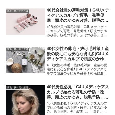
ンブリエキスで予防・改善「あれ、最近
分け目が目立つ？」「産後の抜け毛が止
まらない…」40代になり、鏡を見るたび
40代会社員の薄毛対策！G4Uメデ
薄毛・抜け毛の原因
に増えていく髪の悩...
ィケアスカルプで育毛・発毛促
進！頭皮のかゆみ改善、脱毛の予
防、ふけの改善、センブリエキ
40代会社員の薄毛対策！G4Uメディケア
ス、Dパントテニルアルコール、
スカルプで育毛・発毛促進！頭皮のかゆ
み改善、脱毛の予防、ふけの改善、セン
グリチルリチン酸ジカリウムで薄
ブリエキス、Dパントテニルアルコール、
毛の予防・改善
グリチルリチン酸ジカリウムで薄毛の予
防・改善「最近、なんだか髪のボリュー
40代女性の薄毛・抜け毛対策！産
薄毛・抜け毛の原因
ムが減ってきたよう...
後の脱毛にも安心な育毛剤G4Uメ
ディケアスカルプで頭皮のかゆみ
を改善！発毛促進、薄毛の予防・
40代女性の薄毛・抜け毛対策！産後の脱
改善、センブリエキスで育毛ケア
毛にも安心な育毛剤G4Uメディケアスカ
ルプで頭皮のかゆみを改善！発毛促進、
薄毛の予防・改善、センブリエキスで育
毛ケア「あれ？なんだか最近、分け目が
目立つような…」鏡を見るたびに、そん
40代男性必見！G4Uメディケアス
薄毛・抜け毛の原因
な風に感じることはあ...
カルプで始める薄毛の予防・改
善。頭皮のかゆみ、脱毛予防、発
毛促進に。センブリエキス、Dパ
40代男性必見！G4Uメディケアスカルプ
ントテニルアルコール、グリチル
で始める薄毛の予防・改善。頭皮のかゆ
み、脱毛予防、発毛促進に。「最近、抜
リチン酸ジカリウムの力で育毛を