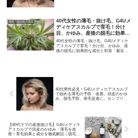
け毛が増えた気がする…」「将来、薄毛
促進！
にならないか心配だ…」40代の男性の皆
さん、そんな悩みを抱えていませんか？
仕事に家庭に忙し...
40代女性の薄毛・抜け毛、G4Uメ
薄毛・抜け毛の原因
ディケアスカルプで育毛！分け
目、かゆみ、産後の脱毛に効果的
な成分と対策：センブリエキス、
40代女性の薄毛・抜け毛、G4Uメディケ
Dパントテニルアルコール、グリ
アスカルプで育毛！分け目、かゆみ、産
後の脱毛に効果的な成分と対策「最近、
チルリチン酸ジカリウムで頭皮ケ
分け目が目立つようになってきた…」
ア、薄毛の予防・改善、発毛促進
「産後の抜け毛がなかなか落ち着かな
い…」40代を迎えた女性の皆さん、そん
な髪の悩みを抱えていま...
40代男性必見！G4Uメディケアスカルプ
で始める薄毛の予防・改善。頭皮のかゆ
み、脱毛予防、発毛促進に。センブリエ
キス、Dパントテニルアルコール、グリ
チルリチン酸ジカリウムの力で育毛を促
進！
【40代ママの産後抜け毛】G4Uメディケ
アスカルプで頭皮のかゆみ・薄毛を改
善！育毛効果と成分を徹底解説｜脱毛予