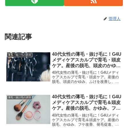
管理人
関連記事
40代女性の薄毛・抜け毛に！G4U
薄毛・抜け毛の原因
メディケアスカルプで育毛・頭皮
ケア。産後の脱毛、頭皮のかゆ
み、ふけを改善し、センブリエキ
40代女性の薄毛・抜け毛に！G4Uメディ
ス、Dパントテニルアルコール、
ケアスカルプで育毛・頭皮ケア。産後の
脱毛、頭皮のかゆみ、ふけを改善し、セ
グリチルリチン酸ジカリウムで発
ンブリエキス、Dパントテニルアルコー
毛促進！薄毛の予防・改善、養毛
ル、グリチルリチン酸ジカリウムで発毛
効果も
促進！薄毛の予防・改善、養毛効果も
40代女性の薄毛・抜け毛に！G4U
薄毛・抜け毛の原因
「あれ？なんだか最近、...
メディケアスカルプで育毛＆頭皮
ケア。産後の脱毛、かゆみ、フケ
改善、発毛促進、センブリエキス
40代女性の薄毛・抜け毛に！G4Uメディ
で予防・改善
ケアスカルプで育毛＆頭皮ケア。産後の
脱毛、かゆみ、フケ改善、発毛促進、セ