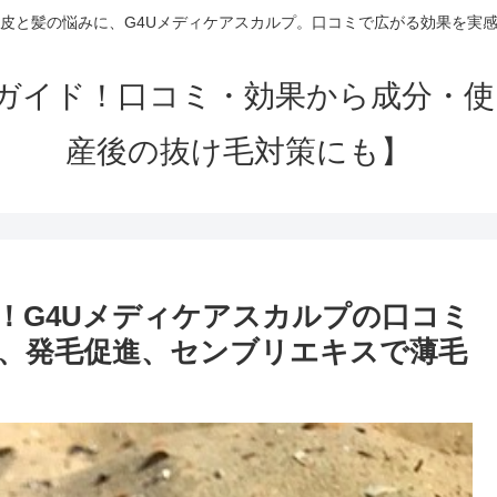
皮と髪の悩みに、G4Uメディケアスカルプ。口コミで広がる効果を実
ガイド！口コミ・効果から成分・使い
産後の抜け毛対策にも】
に！G4Uメディケアスカルプの口コミ
善、発毛促進、センブリエキスで薄毛