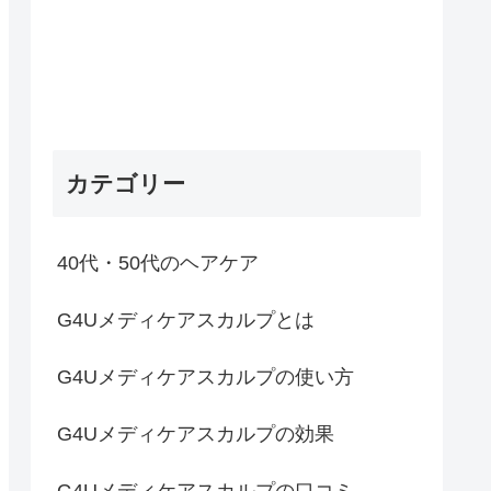
カテゴリー
40代・50代のヘアケア
G4Uメディケアスカルプとは
G4Uメディケアスカルプの使い方
G4Uメディケアスカルプの効果
G4Uメディケアスカルプの口コミ