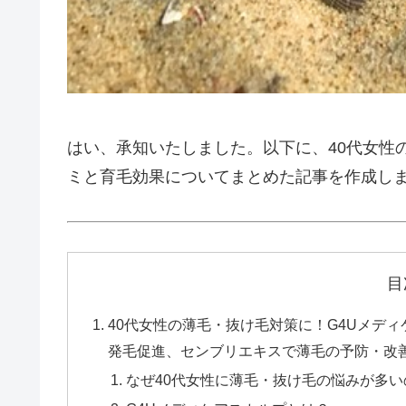
はい、承知いたしました。以下に、40代女性
ミと育毛効果についてまとめた記事を作成し
目
40代女性の薄毛・抜け毛対策に！G4Uメディ
発毛促進、センブリエキスで薄毛の予防・改
なぜ40代女性に薄毛・抜け毛の悩みが多い