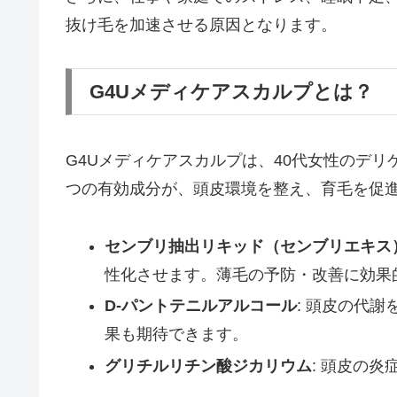
抜け毛を加速させる原因となります。
G4Uメディケアスカルプとは？
G4Uメディケアスカルプは、40代女性のデ
つの有効成分が、頭皮環境を整え、育毛を促
センブリ抽出リキッド（センブリエキス
性化させます。薄毛の予防・改善に効果
D-パントテニルアルコール
: 頭皮の代
果も期待できます。
グリチルリチン酸ジカリウム
: 頭皮の