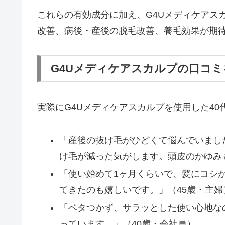
これらの有効成分に加え、G4Uメディケアス
改善、病後・産後の脱毛改善、養毛効果が期
G4Uメディケアスカルプの口コ
実際にG4Uメディケアスカルプを使用した4
「産後の抜け毛がひどくて悩んでいまし
け毛が減った気がします。頭皮のかゆみ
「使い始めて1ヶ月くらいで、髪にコシ
てきたのも嬉しいです。」（45歳・主婦
「ベタつかず、サラッとした使い心地な
っています。」（40歳・会社員）