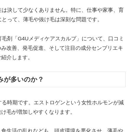
性は決して少なくありません。特に、仕事や家事、育
にとって、薄毛や抜け毛は深刻な問題です。
育毛剤「G4Uメディケアスカルプ」について、口コミ
ゆみ改善、発毛促進、そして注目の成分センブリエキ
ご紹介します。
みが多いのか？
する時期です。エストロゲンという女性ホルモンが減
抜け毛が増加しやすくなります。
、食生活の乱れなども、頭皮環境を悪化させ、薄毛や