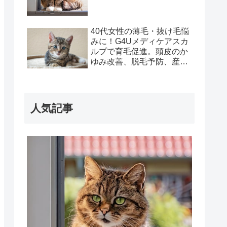
40代女性の薄毛・抜け毛悩
みに！G4Uメディケアスカ
ルプで育毛促進。頭皮のか
ゆみ改善、脱毛予防、産後
の抜け毛対策にも。センブ
リエキス、Dパントテニル
アルコール、グリチルリチ
ン酸ジカリウム配合で、ふ
人気記事
け・養毛効果も期待！