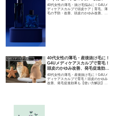
皮のかゆみ改善、脱毛の予防、毛
40代女性の薄毛・抜け毛悩みに！G4Uメ
生促進、発毛促進、ふけの改善、
ディケアスカルプで頭皮ケア｜育毛、薄
毛の予防・改善、頭皮のかゆみ改善、脱
病後・産後の脱毛改善、養毛効果
毛の予防、毛生促進、発毛促進、ふけの
改善、病後・産後の脱毛改善、養毛効果
「最近、分け目が目立つようになってき
た…」「産後の抜け毛...
40代女性の薄毛・産後抜け毛に！
G4Uメディケアスカルプの使い方
G4Uメディケアスカルプで育毛！
頭皮のかゆみ改善、発毛促進効果
も【使い方解説】
40代女性の薄毛・産後抜け毛に！G4Uメ
ディケアスカルプで育毛！頭皮のかゆみ
改善、発毛促進効果も【使い方解説】
「最近、髪のボリュームが減ってきた気
がする…」「産後の抜け毛がなかなか落
ち着かなくて悩んでいる…」40代の女性
の皆さん、こんなお悩...