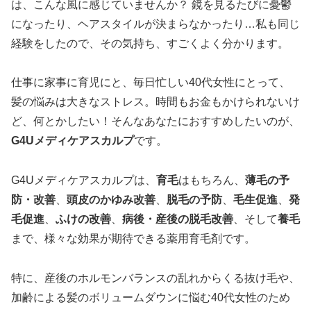
は、こんな風に感じていませんか？ 鏡を見るたびに憂鬱
になったり、ヘアスタイルが決まらなかったり…私も同じ
経験をしたので、その気持ち、すごくよく分かります。
仕事に家事に育児にと、毎日忙しい40代女性にとって、
髪の悩みは大きなストレス。時間もお金もかけられないけ
ど、何とかしたい！そんなあなたにおすすめしたいのが、
G4Uメディケアスカルプ
です。
G4Uメディケアスカルプは、
育毛
はもちろん、
薄毛の予
防・改善
、
頭皮のかゆみ改善
、
脱毛の予防
、
毛生促進
、
発
毛促進
、
ふけの改善
、
病後・産後の脱毛改善
、そして
養毛
まで、様々な効果が期待できる薬用育毛剤です。
特に、産後のホルモンバランスの乱れからくる抜け毛や、
加齢による髪のボリュームダウンに悩む40代女性のため