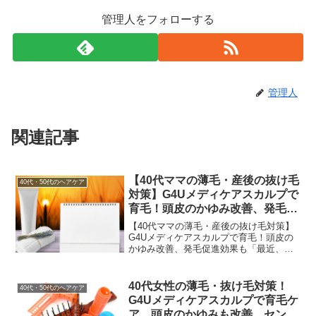
管理人をフォローする
管理人
関連記事
【40代ママの薄毛・産後の抜け毛
40代・50代のヘアケア
対策】G4Uメディケアスカルプで
育毛！頭皮のかゆみ改善、発毛促
進効果も
【40代ママの薄毛・産後の抜け毛対策】
G4Uメディケアスカルプで育毛！頭皮の
かゆみ改善、発毛促進効果も「最近、分
け目が目立つようになってきた…」「産
後の抜け毛がなかなか落ち着かない…」
40代の女性の皆さん、特に小さなお子さ
40代女性の薄毛・抜け毛対策！
40代・50代のヘアケア
んを育てながらお仕...
G4Uメディケアスカルプで育毛ケ
ア。頭皮のかゆみも改善、センブ