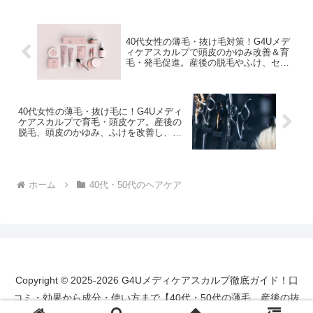
40代女性の薄毛・抜け毛対策！G4Uメデ
ィケアスカルプで頭皮のかゆみ改善＆育
毛・発毛促進。産後の脱毛やふけ、セン
ブリエキス等の有効成分で薄毛の予防・
改善、養毛効果も期待！
40代女性の薄毛・抜け毛に！G4Uメディ
ケアスカルプで育毛・頭皮ケア。産後の
脱毛、頭皮のかゆみ、ふけを改善し、セ
ンブリエキス、Dパントテニルアルコー
ル、グリチルリチン酸ジカリウムで発毛
促進！薄毛の予防・改善、養毛効果も
ホーム
40代・50代のヘアケア
Copyright © 2025-2026 G4Uメディケアスカルプ徹底ガイド！口
コミ・効果から成分・使い方まで【40代・50代の薄毛、産後の抜