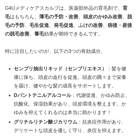
G4Uメディケアスカルプは、医薬部外品の育毛剤で、
育
毛
はもちろん、
薄毛の予防・改善
、
頭皮のかゆみ改善
、
脱
毛の予防
、
毛生促進
、
発毛促進
、
ふけの改善
、
病後・産後
の脱毛改善
、
養毛
効果が期待できるんです。
特に注目したいのが、以下の3つの有効成分。
センブリ抽出リキッド（センブリエキス）
：髪を健
康に保ち、頭皮の血行を促進。頭皮の隅々まで栄養
を届け、健やかな髪の成長をサポートします。
Dパントテニルアルコール
：代謝促進、かゆみ防止、
抗酸化、保湿効果があり、頭皮環境を整えます。か
ゆみを抑えてくれるのは本当に助かります！
グリチルリチン酸ジカリウム
：抗炎症作用があり、
デリケートな頭皮を優しく守り、炎症を抑えます。