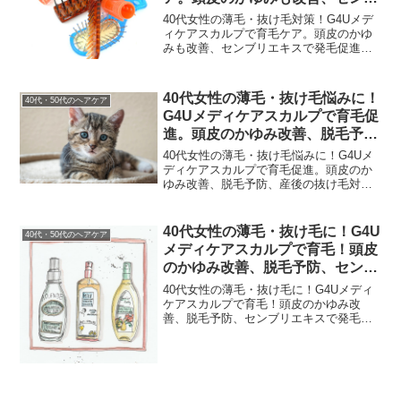
リエキスで発毛促進
40代女性の薄毛・抜け毛対策！G4Uメデ
ィケアスカルプで育毛ケア。頭皮のかゆ
みも改善、センブリエキスで発毛促進
「最近、抜け毛が増えた気がする…」
「分け目が目立ってきたかも…」40代を
迎えた女性なら、誰もが一度は感じる髪
40代女性の薄毛・抜け毛悩みに！
40代・50代のヘアケア
の悩み。仕事や家事に忙...
G4Uメディケアスカルプで育毛促
進。頭皮のかゆみ改善、脱毛予
防、産後の抜け毛対策にも。セン
40代女性の薄毛・抜け毛悩みに！G4Uメ
ブリエキス、Dパントテニルアル
ディケアスカルプで育毛促進。頭皮のか
ゆみ改善、脱毛予防、産後の抜け毛対策
コール、グリチルリチン酸ジカリ
にも。「最近、髪のボリュームが減って
ウム配合で、ふけ・養毛効果も期
きた気がする…」40代の女性なら、一度
待！
はそう感じたことがあるのではないでし
40代女性の薄毛・抜け毛に！G4U
40代・50代のヘアケア
ょうか。特に、産後...
メディケアスカルプで育毛！頭皮
のかゆみ改善、脱毛予防、センブ
リエキスで発毛促進、ふけ・産後
40代女性の薄毛・抜け毛に！G4Uメディ
の脱毛も改善し養毛効果！
ケアスカルプで育毛！頭皮のかゆみ改
善、脱毛予防、センブリエキスで発毛促
進、ふけ・産後の脱毛も改善し養毛効
果！「最近、抜け毛が気になる…」「分
け目が目立つようになってきた気がす
る…」40代を迎える女性な...