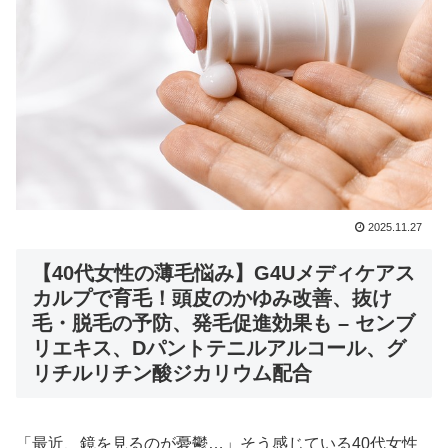
2025.11.27
【40代女性の薄毛悩み】G4Uメディケアス
カルプで育毛！頭皮のかゆみ改善、抜け
毛・脱毛の予防、発毛促進効果も – センブ
リエキス、Dパントテニルアルコール、グ
リチルリチン酸ジカリウム配合
「最近、鏡を見るのが憂鬱…」そう感じている40代女性